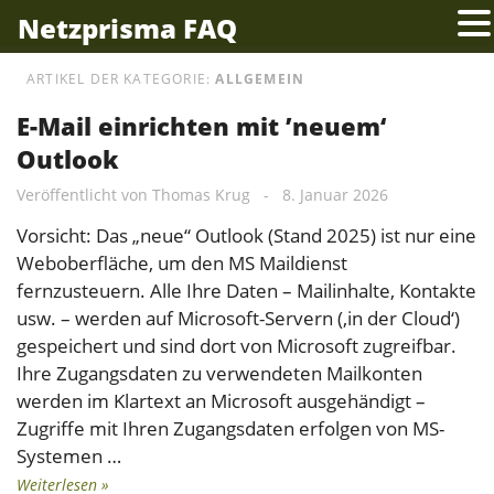
Netzprisma FAQ
ARTIKEL DER KATEGORIE:
ALLGEMEIN
E-Mail einrichten mit ’neuem‘
Outlook
Veröffentlicht von
Thomas Krug
-
8. Januar 2026
Vorsicht: Das „neue“ Outlook (Stand 2025) ist nur eine
Weboberfläche, um den MS Maildienst
fernzusteuern. Alle Ihre Daten – Mailinhalte, Kontakte
usw. – werden auf Microsoft-Servern (‚in der Cloud‘)
gespeichert und sind dort von Microsoft zugreifbar.
Ihre Zugangsdaten zu verwendeten Mailkonten
werden im Klartext an Microsoft ausgehändigt –
Zugriffe mit Ihren Zugangsdaten erfolgen von MS-
Systemen …
Weiterlesen »